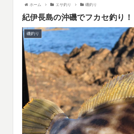
ホーム
エサ釣り
磯釣り
紀伊長島の沖磯でフカセ釣り！
磯釣り