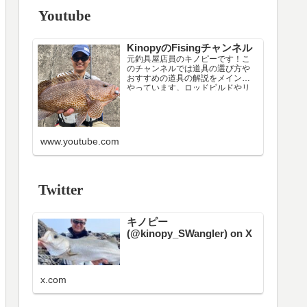
Youtube
KinopyのFisingチャンネル
元釣具屋店員のキノピーです！こ
のチャンネルでは道具の選び方や
おすすめの道具の解説をメインで
やっています。ロッドビルドやリ
ールメンテナンスなどニッチな配
信もたまにやります（笑）
現在はシーカヤックのインストラ
クターです。フィッシングカヤッ
クに載る上での注意点や載り方の
www.youtube.com
解説もしています。
色々考えた結果、日中の漁港・堤
防周…
Twitter
キノピー
(@kinopy_SWangler) on X
x.com