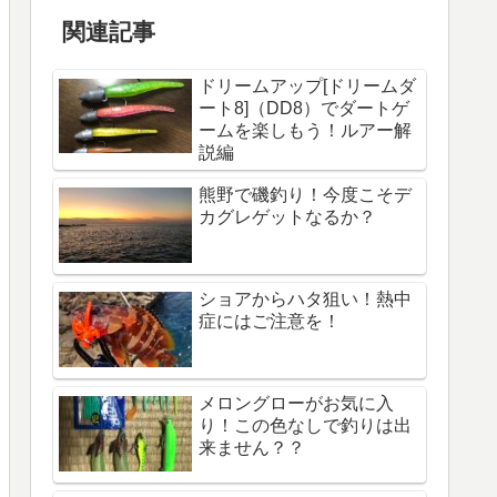
関連記事
ドリームアップ[ドリームダ
ート8]（DD8）でダートゲ
ームを楽しもう！ルアー解
説編
熊野で磯釣り！今度こそデ
カグレゲットなるか？
ショアからハタ狙い！熱中
症にはご注意を！
メロングローがお気に入
り！この色なしで釣りは出
来ません？？