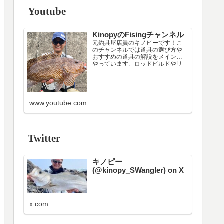
Youtube
KinopyのFisingチャンネル
元釣具屋店員のキノピーです！こ
のチャンネルでは道具の選び方や
おすすめの道具の解説をメインで
やっています。ロッドビルドやリ
ールメンテナンスなどニッチな配
信もたまにやります（笑）
現在はシーカヤックのインストラ
クターです。フィッシングカヤッ
クに載る上での注意点や載り方の
www.youtube.com
解説もしています。
色々考えた結果、日中の漁港・堤
防周…
Twitter
キノピー
(@kinopy_SWangler) on X
x.com