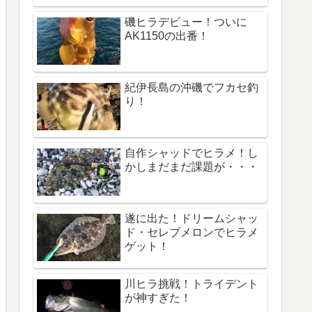
磯ヒラデビュー！ついに
AK1150の出番！
紀伊長島の沖磯でフカセ釣
り！
自作シャッドでヒラメ！し
かしまだまだ課題が・・・
遂に出た！ドリームシャッ
ド・セレブメロンでヒラメ
ゲット！
川ヒラ挑戦！トライデント
が神すぎた！