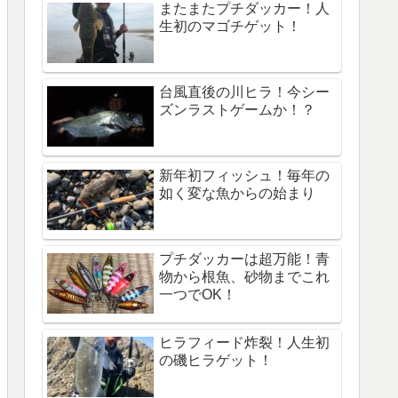
またまたプチダッカー！人
生初のマゴチゲット！
台風直後の川ヒラ！今シー
ズンラストゲームか！？
新年初フィッシュ！毎年の
如く変な魚からの始まり
プチダッカーは超万能！青
物から根魚、砂物までこれ
一つでOK！
ヒラフィード炸裂！人生初
の磯ヒラゲット！