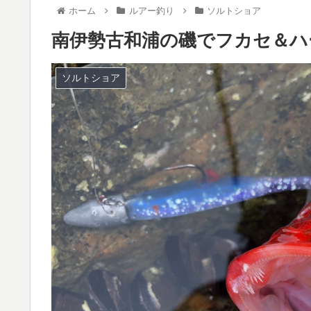
ホーム
ルアー釣り
ソルトショア
南伊勢古和浦の磯でフカセ＆ハ
ソルトショア