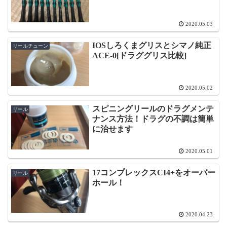
2020.05.03
IOSしろくまグリスとシマノ純正
リールチューン
ACE-0[ドラググリス比較]
2020.05.02
スピニングリールのドラグメンテ
リール
ナンス方法！ドラグの不調は簡単
に治せます
2020.05.01
17コンプレックスCI4+をオーバー
リール
ホール！
2020.04.23