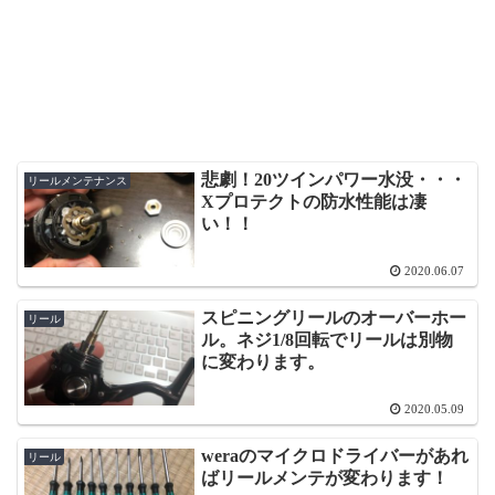
悲劇！20ツインパワー水没・・・
リールメンテナンス
Xプロテクトの防水性能は凄
い！！
2020.06.07
スピニングリールのオーバーホー
リール
ル。ネジ1/8回転でリールは別物
に変わります。
2020.05.09
weraのマイクロドライバーがあれ
リール
ばリールメンテが変わります！