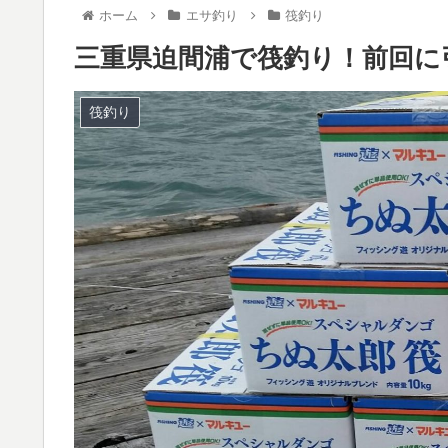
ホーム
エサ釣り
筏釣り
三重県迫間浦で筏釣り！前回に
筏釣り