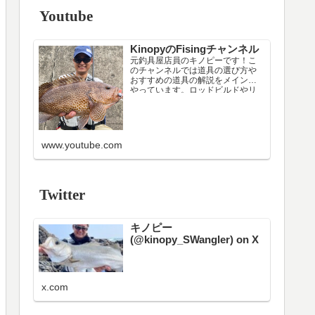
Youtube
KinopyのFisingチャンネル
元釣具屋店員のキノピーです！こ
のチャンネルでは道具の選び方や
おすすめの道具の解説をメインで
やっています。ロッドビルドやリ
ールメンテナンスなどニッチな配
信もたまにやります（笑）
現在はシーカヤックのインストラ
クターです。フィッシングカヤッ
クに載る上での注意点や載り方の
www.youtube.com
解説もしています。
色々考えた結果、日中の漁港・堤
防周…
Twitter
キノピー
(@kinopy_SWangler) on X
x.com