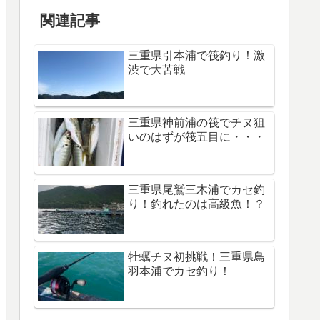
関連記事
三重県引本浦で筏釣り！激
渋で大苦戦
三重県神前浦の筏でチヌ狙
いのはずが筏五目に・・・
三重県尾鷲三木浦でカセ釣
り！釣れたのは高級魚！？
牡蠣チヌ初挑戦！三重県鳥
羽本浦でカセ釣り！