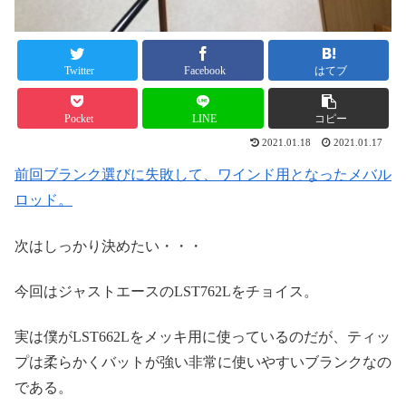
Twitter
Facebook
はてブ
Pocket
LINE
コピー
2021.01.18
2021.01.17
前回ブランク選びに失敗して、ワインド用となったメバル
ロッド。
次はしっかり決めたい・・・
今回はジャストエースのLST762Lをチョイス。
実は僕がLST662Lをメッキ用に使っているのだが、ティッ
プは柔らかくバットが強い非常に使いやすいブランクなの
である。