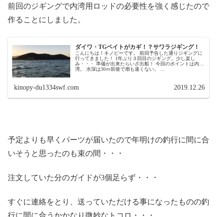
前回のジギングで内湾用ロッドの必要性を強く感じたので
作ることにしました。
ダイワ・TGベイトがカギ！？サワラジギング！
こんにちは！キノピーです。 前回予告した通りジギングに
行ってきました！ 1年ぶり３回目のジギング。少し楽し
み・・・ 準備が出来たらいざ出船！ 今回のポイントは内
湾。 水深は30ｍ前後で潮も速くない。 ...
kinopy-du1334swf.com
2019.12.26
予定よりも早くパーツが届いたので年明けの釣行に間に合
いそうと思ったのも束の間・・・
注文していた分のガイドが3個足らず・・・
すぐに連絡をとり、送っていただける事になったものの釣
行に間に合うかかなり微妙なトコロ・・・