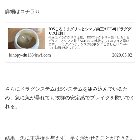
詳細はコチラ↓↓
IOSしろくまグリスとシマノ純正ACE-0[ドラググ
リス比較]
今回はドラググリス比較。 IOSファクトリー製「しろくま
グリス」とシマノ製「ACE-0」の比較をしてみようと思い
ます。 ドラグメンテナンスの記事をUPしました↓↓ Youtube
にも動画をUPしてい...
kinopy-du1334swf.com
2020.05.02
さらにドラグシステムはSシステムを組み込んでいるた
め、急に魚が暴れても抜群の安定感でブレイクを防いでく
れる。
結果、魚に主導権を与えず、早く浮かせることができる。