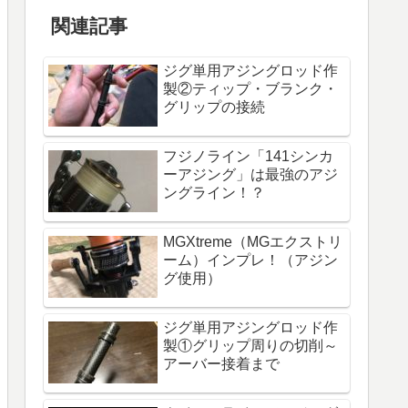
関連記事
ジグ単用アジングロッド作
製②ティップ・ブランク・
グリップの接続
フジノライン「141シンカ
ーアジング」は最強のアジ
ングライン！？
MGXtreme（MGエクストリ
ーム）インプレ！（アジン
グ使用）
ジグ単用アジングロッド作
製①グリップ周りの切削～
アーバー接着まで