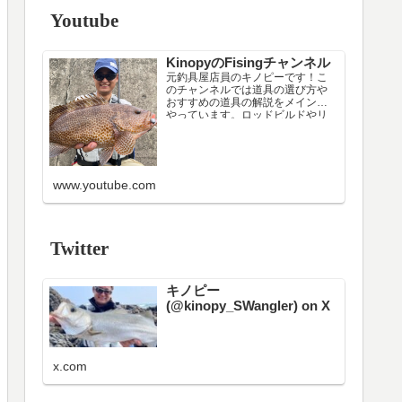
Youtube
KinopyのFisingチャンネル
元釣具屋店員のキノピーです！こ
のチャンネルでは道具の選び方や
おすすめの道具の解説をメインで
やっています。ロッドビルドやリ
ールメンテナンスなどニッチな配
信もたまにやります（笑）
現在はシーカヤックのインストラ
クターです。フィッシングカヤッ
クに載る上での注意点や載り方の
www.youtube.com
解説もしています。
色々考えた結果、日中の漁港・堤
防周…
Twitter
キノピー
(@kinopy_SWangler) on X
x.com