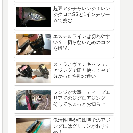
超豆アジチャレンジ！レン
ジクロスSSと1インチワー
ムで挑む
エステルラインは切れやす
い？？切らないためのコツ
を解説。
ステラとヴァンキッシュ。
アジングで両方使ってみて
分かった性能の違い
レンジが大事！ディープエ
リアでのジグ単アジング。
そしてちょっとお知らせ
低活性時や強風時でのアジ
ングにはグリリンがおすす
め！