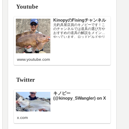
Youtube
KinopyのFisingチャンネル
元釣具屋店員のキノピーです！こ
のチャンネルでは道具の選び方や
おすすめの道具の解説をメインで
やっています。ロッドビルドやリ
ールメンテナンスなどニッチな配
信もたまにやります（笑）
現在はシーカヤックのインストラ
クターです。フィッシングカヤッ
クに載る上での注意点や載り方の
www.youtube.com
解説もしています。
色々考えた結果、日中の漁港・堤
防周…
Twitter
キノピー
(@kinopy_SWangler) on X
x.com