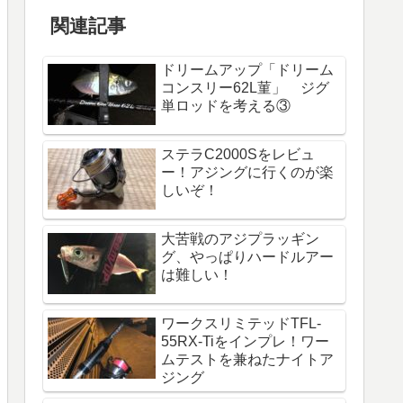
関連記事
ドリームアップ「ドリーム
コンスリー62L菫」 ジグ
単ロッドを考える③
ステラC2000Sをレビュ
ー！アジングに行くのが楽
しいぞ！
大苦戦のアジプラッギン
グ、やっぱりハードルアー
は難しい！
ワークスリミテッドTFL-
55RX-Tiをインプレ！ワー
ムテストを兼ねたナイトア
ジング